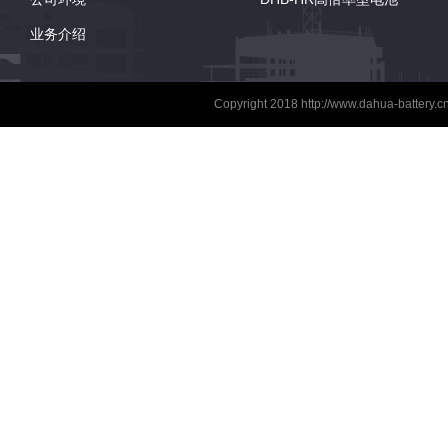
业务介绍
Copyright 2018
http://www.dahua-battery.c